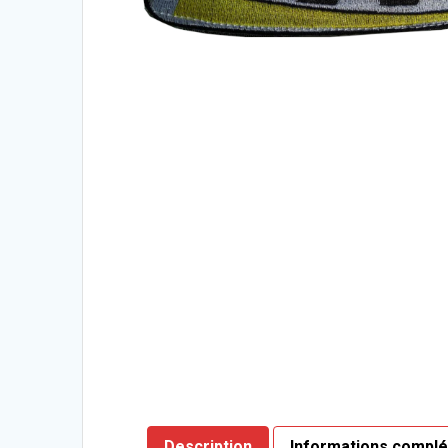
Description
Informations compl