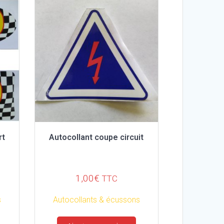
rt
Autocollant coupe circuit
1,00
€
TTC
s
Autocollants & écussons
Ce