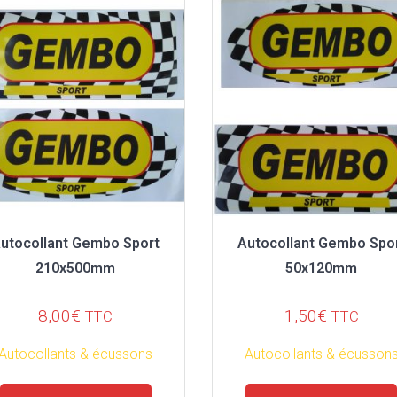
utocollant Gembo Sport
Autocollant Gembo Spo
210x500mm
50x120mm
8,00
€
1,50
€
TTC
TTC
Autocollants & écussons
Autocollants & écusson
Ce