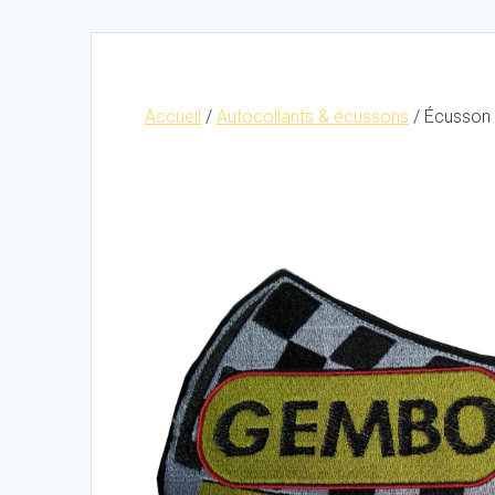
Accueil
/
Autocollants & écussons
/ Écusson