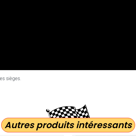
es sièges.
Autres produits intéressants