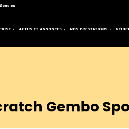
 Goodies
PRISE
ACTUS ET ANNONCES
NOS PRESTATIONS
VÉHIC
scratch Gembo Sp