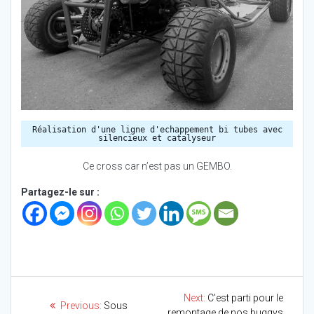
Réalisation d'une ligne d'echappement bi tubes avec
silencieux et catalyseur
Ce cross car n’est pas un GEMBO.
Partagez-le sur :
Next
Navigation
Next:
C’est parti pour le
Previous
Previous:
Sous
de
post:
remontage de nos buggys