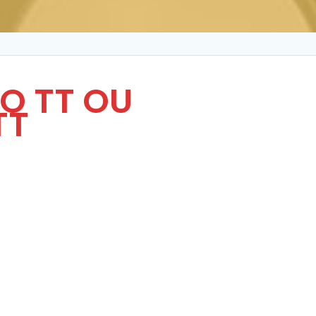
O TT OU
TT