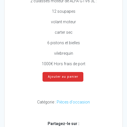
2 culasses moteur de ALFA GTV6 3L :
12 soupapes
volant moteur
carter sec
6 pistons et bielles
vilebrequin
1000€ Hors frais de port
quantité
Ajouter au panier
de
Culasse
de
moteur
Catégorie :
Pièces d'occasion
ALFA
GTV6
3
L
Partagez-le sur :